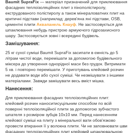
Baumit SupraFix
―
матеріал призначений
для
приклеювання
фасадних
теплоізоляційних плит з
пінополістиролу,
екструдованого полістиролу
а
також
мінераловатних
плит
на
критичні
підстави
(наприклад
:
дерев'яна яні підстави
, OSB
,
цементні
плити
Аквапанель
Кнауф
.
Не
застосовується
для
шпаклювання
небудь пристрою
армуючого
гідрозахисного
шару.
Застосовується
зовні і всередині
будівель.
Замішування
:
25 кг
сухої суміші
Baumit SupraFix
засипати
в
ємність
до
5
літрам
чистої води
, перемішати
за допомогою будівельного
міксера
до утворення
однорідної маси
без
грудок.
Витримати
5 хв.
і
повторно
перемішати.
У приготувань
клейовий розчин
не додавати
води
або
сухої суміші
.
Чи не
змішувати
з іншими
матеріалами.
Завжди
замішувати
весь вміст
мішка.
Нанесення
:
Для
приклеювання
фасадних
теплоізоляційних
плит:
клейовий розчин
наносити
суцільним
способом
по
всій
поверхні
теплоізоляційної
плити за допомогою
зубчастого
шпателя
з розміром
зубців
10х10 мм
.
Перед
нанесенням
клейової суміші
на
плиту
з мінеральної вати
обов'язково
провести
втирання
її
у
волокна
плити.
Чи не
заповнювати шви
фасадних
теплоізоляційних
плит
клейовий
шпаклювальною