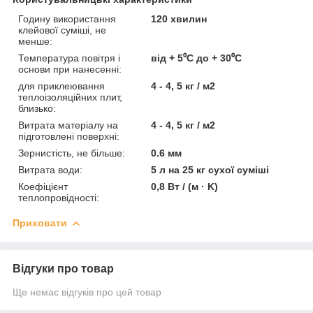
Годину використання
120 хвилин
клейової суміші, не
менше:
Температура повітря і
від + 5⁰С до + 30⁰С
основи при нанесенні:
для приклеювання
4 - 4, 5 кг / м2
теплоізоляційних плит,
близько:
Витрата матеріалу на
4 - 4, 5 кг / м2
підготовлені поверхні:
Зернистість, не більше:
0.6 мм
Витрата води:
5 л на 25 кг сухої суміші
Коефіцієнт
0,8 Вт / (м · K)
теплопровідності:
Приховати
Відгуки про товар
Ще немає відгуків про цей товар