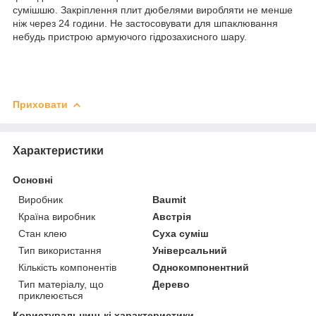
сумішшю.
Закріплення
плит
дюбелями
виробляти не менше
ніж
через 24
години.
Не застосовувати для
шпаклювання
небудь пристрою
армуючого
гідрозахисного
шару.
Приховати
Характеристики
Основні
Виробник
Baumit
Країна виробник
Австрія
Стан клею
Суха суміш
Тип використання
Універсальний
Кількість компонентів
Однокомпонентний
Тип матеріалу, що
Дерево
приклеюється
Користувальницькі характеристики