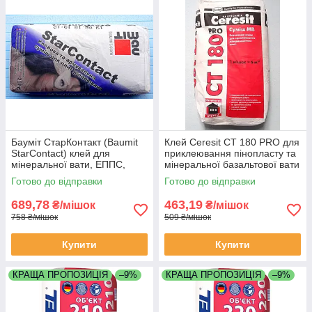
Бауміт СтарКонтакт (Baumit
Клей Ceresit CT 180 PRO для
StarContact) клей для
приклеювання пінопласту та
мінеральної вати, ЕППС,
мінеральної базальтової вати
піноскла 25кг.
по 27 кг мішок
Готово до відправки
Готово до відправки
689,78
463,19
₴/мішок
₴/мішок
758 ₴/мішок
509 ₴/мішок
Купити
Купити
КРАЩА ПРОПОЗИЦІЯ
–9%
КРАЩА ПРОПОЗИЦІЯ
–9%