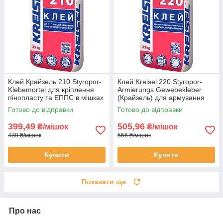
Клей Крайзель 210 Styropor-
Клей Kreisel 220 Styropor-
Klebemortel для кріплення
Armierungs Gewebekleber
пінопласту та ЕППС в мішках
(Крайзель) для армування
по 25 кг
пінопласту та ЕППС мішках
Готово до відправки
Готово до відправки
по 25 кг
399,49
505,96
₴/мішок
₴/мішок
439 ₴/мішок
556 ₴/мішок
Купити
Купити
Показати ще
Про нас