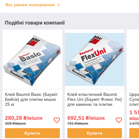
Всі умови повернення
Подібні товари компанії
Клей Baumit Basic (Бауміт
Клей еластичний Baumit
Цере
Бейсік) для плитки мішок
Flex Uni (Бауміт Флекс Уні)
Супе
25 кг
для каменю та плитки
плит
мішок 25 кг
елек
1 5
підл
280,28
692,51
₴/мішок
₴/мішок
міш
308 ₴/мішок
761 ₴/мішок
1 670
Купити
Купити