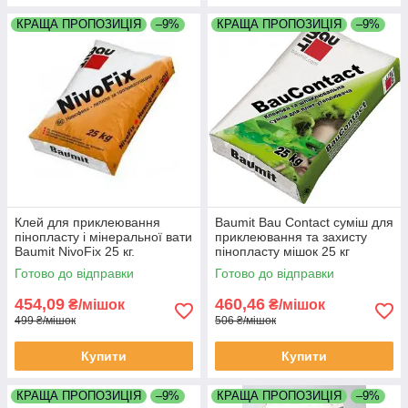
КРАЩА ПРОПОЗИЦІЯ
–9%
КРАЩА ПРОПОЗИЦІЯ
–9%
Клей для приклеювання
Baumit Bau Contact суміш для
пінопласту і мінеральної вати
приклеювання та захисту
Baumit NivoFix 25 кг.
пінопласту мішок 25 кг
Готово до відправки
Готово до відправки
454,09
460,46
₴/мішок
₴/мішок
499 ₴/мішок
506 ₴/мішок
Купити
Купити
КРАЩА ПРОПОЗИЦІЯ
–9%
КРАЩА ПРОПОЗИЦІЯ
–9%