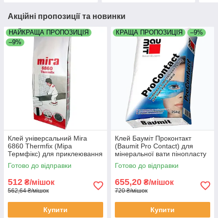
Акційні пропозиції та новинки
НАЙКРАЩА ПРОПОЗИЦІЯ
КРАЩА ПРОПОЗИЦІЯ
–9%
–9%
Клей універсальний Mira
Клей Бауміт Проконтакт
6860 Thermfix (Міра
(Baumit Pro Contact) для
Термфікс) для приклеювання
мінеральної вати пінопласту
та армування фасадної вати
ЕППС
Готово до відправки
Готово до відправки
та пінопласта єппс 25 кг
мішок
512
655,20
₴/мішок
₴/мішок
562,64 ₴/мішок
720 ₴/мішок
Купити
Купити