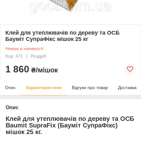
Клей для утеплювачів по дереву та ОСБ
Бауміт СупраФікс мішок 25 кг
Немає в наявності
Код: 471
Роздріб
1 860
₴/мішок
Опис
Характеристики
Відгуки про товар
Доставка
Опис
Клей для утеплювачів по дереву та ОСБ
Baumit SupraFix (Бауміт СупраФікс)
мішок 25 кг.