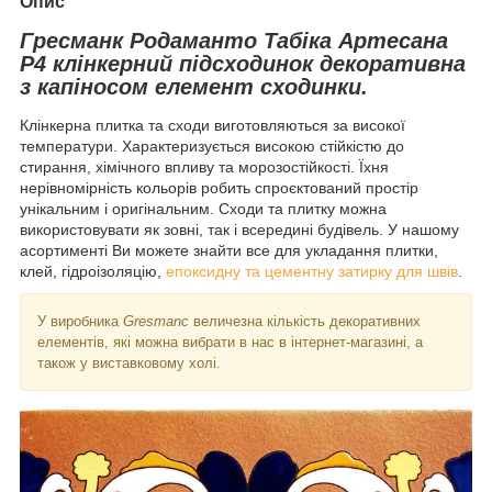
Опис
Гресманк Родаманто Табіка Артесана
Р4 клінкерний підсходинок декоративна
з капіносом елемент сходинки.
Клінкерна плитка та сходи виготовляються за високої
температури. Характеризується високою стійкістю до
стирання, хімічного впливу та морозостійкості. Їхня
нерівномірність кольорів робить спроєктований простір
унікальним і оригінальним. Сходи та плитку можна
використовувати як зовні, так і всередині будівель. У нашому
асортименті Ви можете знайти все для укладання плитки,
клей, гідроізоляцію,
епоксидну та цементну затирку для швів
.
У виробника
Gresmanc
величезна кількість декоративних
елементів, які можна вибрати в нас в інтернет-магазині, а
також у виставковому холі.