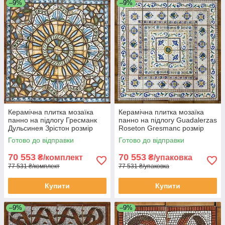
–9%
–9%
Керамічна плитка мозаїка
Керамічна плитка мозаїка
панно на підлогу Гресманк
панно на підлогу Guadalerzas
Дульсинея Зрістон розмір
Roseton Gresmanc розмір
1270x1270мм 16 плиток
1270x1270мм 16 плиток
Готово до відправки
Готово до відправки
70 553
70 553
₴/комплект
₴/упаковка
77 531 ₴/комплект
77 531 ₴/упаковка
Купити
Купити
–9%
–9%