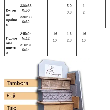
330x33
-
-
5,0
1
Кутов
0x50
3,8
2
ий
330x33
щабел
0x32
ь
245x24
-
16
1,6
16
Підлог
5x12
10
2,8
10
ова
310x31
плитк
0x14
а