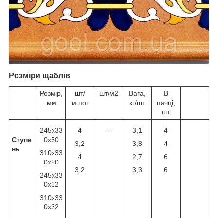
Розміри щаблів
Розмір,
шт/
шт/м2
Вага,
В
мм
м.пог
кг/шт
пачці,
шт.
245x33
4
-
3,1
4
Ступе
0x50
3,2
3,8
4
нь
310х33
4
2,7
6
0х50
3,2
3,3
6
245x33
0x32
310x33
0x32