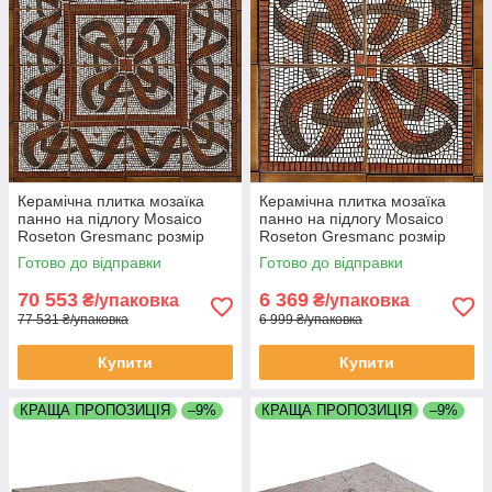
Керамічна плитка мозаїка
Керамічна плитка мозаїка
панно на підлогу Mosaico
панно на підлогу Mosaico
Roseton Gresmanc розмір
Roseton Gresmanc розмір
1270х1270мм складається з
625х625мм складається з 4
Готово до відправки
Готово до відправки
16 плиток
плиток
70 553
6 369
₴/упаковка
₴/упаковка
77 531 ₴/упаковка
6 999 ₴/упаковка
Купити
Купити
КРАЩА ПРОПОЗИЦІЯ
–9%
КРАЩА ПРОПОЗИЦІЯ
–9%