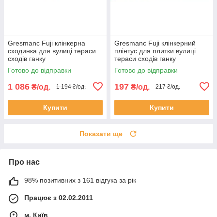
Gresmanc Fuji клінкерна
Gresmanc Fuji клінкерний
сходинка для вулиці тераси
плінтус для плитки вулиці
сходів ганку
тераси сходів ганку
Готово до відправки
Готово до відправки
1 086
197
₴/од.
₴/од.
1 194 ₴/од.
217 ₴/од.
Купити
Купити
Показати ще
Про нас
98% позитивних з 161 відгука за рік
Працює з 02.02.2011
м. Київ