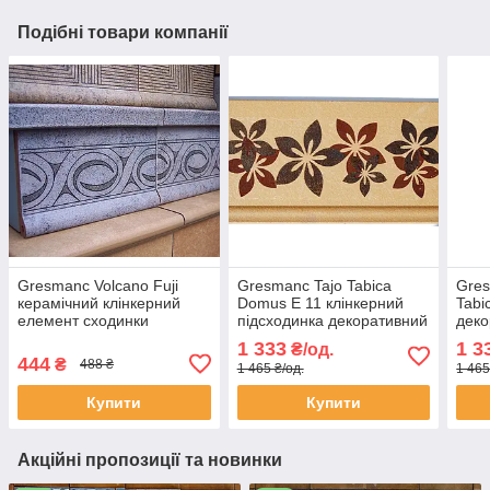
Подібні товари компанії
Gresmanc Volcano Fuji
Gresmanc Tajo Tabica
Gre
керамічний клінкерний
Domus E 11 клінкерний
Tabi
елемент сходинки
підсходинка декоративний
деко
підсходинки з капіносом
елемент сходинки з
сход
1 333
1 3
₴/од.
для вулиці тераси сходів
капіносом
150
444
₴
488 ₴
1 465 ₴/од.
1 465
ганку драбини
Купити
Купити
Акційні пропозиції та новинки