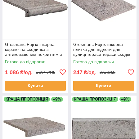
Gresmanc Fuji клінкерна
Gresmanc Fuji клінкерна
керамічна сходинка з
плитка для підлоги для
антиковзаючим покриттям з
вулиці тераси тераси сходів
конавкою для вулиці тераси
ганку
Готово до відправки
Готово до відправки
сходів ганку
1 086
247
₴/од.
₴/од.
1 194 ₴/од.
271 ₴/од.
Купити
Купити
КРАЩА ПРОПОЗИЦІЯ
–9%
КРАЩА ПРОПОЗИЦІЯ
–9%