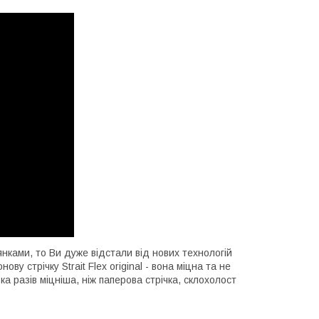
нками, то Ви дуже відстали від нових технологій
у стрічку Strait Flex original - вона міцна та не
а разів міцніша, ніж паперова стрічка, склохолост