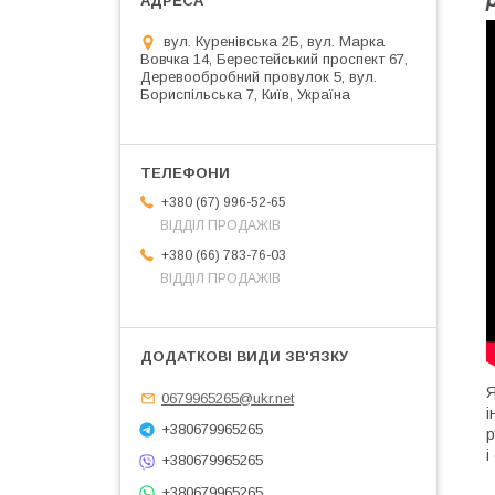
вул. Куренівська 2Б, вул. Марка
Вовчка 14, Берестейський проспект 67,
Деревообробний провулок 5, вул.
Бориспільська 7, Київ, Україна
+380 (67) 996-52-65
ВІДДІЛ ПРОДАЖІВ
+380 (66) 783-76-03
ВІДДІЛ ПРОДАЖІВ
Я
0679965265@ukr.net
і
+380679965265
р
і
+380679965265
+380679965265