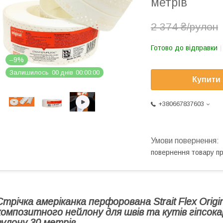
метрів
2 374 ₴/рулон
Готово до відправки
–9%
Залишилось
0
0
днів
0
0
0
0
0
0
Купити
+380667837603
повернення товару п
Стрічка амеріканка перфорована Strait Flex Orig
композитного нейлону для швів та кутів гіпсок
рулону 30 метрів.