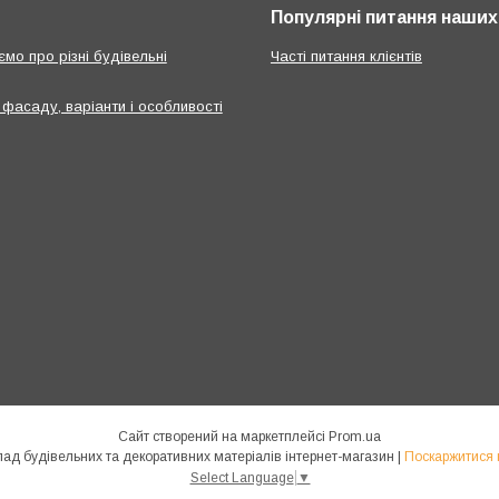
Популярні питання наших 
мо про різні будівельні
Часті питання клієнтів
 фасаду, варіанти і особливості
Сайт створений на маркетплейсі
Prom.ua
GOOL.COM.UA оптово-роздрібний склад будівельних та декоративних матеріалів інтернет-магазин |
Поскаржитися 
Select Language
▼