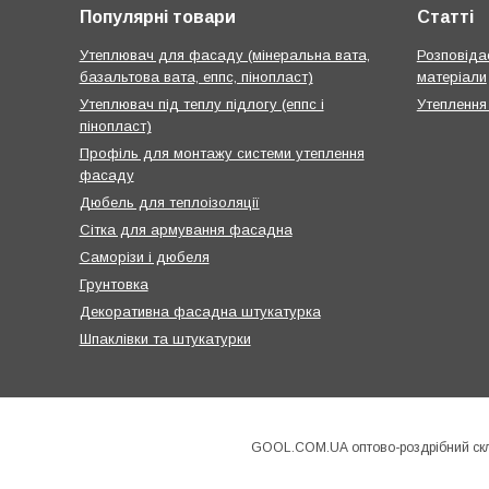
Популярні товари
Статті
Утеплювач для фасаду (мінеральна вата,
Розповідає
базальтова вата, еппс, пінопласт)
матеріали
Утеплювач під теплу підлогу (еппс і
Утеплення
пінопласт)
Профіль для монтажу системи утеплення
фасаду
Дюбель для теплоізоляції
Сітка для армування фасадна
Саморізи і дюбеля
Грунтовка
Декоративна фасадна штукатурка
Шпаклівки та штукатурки