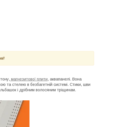
nal
!
тону,
магнезитової плити
, аквапанелі. Вона
ною та стелею в безбагетній системі. Стики, шви
бульбашок і дрібним волосяним тріщинам.