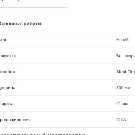
Основні атрибути
Стан
Новий
окриття
Без покр
иробник
Strait-Fle
Довжина
300 мм
Ширина
61 мм
раїна виробник
США