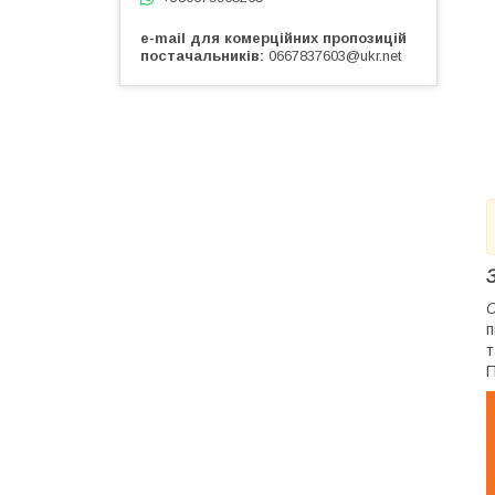
e-mail для комерційних пропозицій
постачальників
0667837603@ukr.net
С
п
т
П