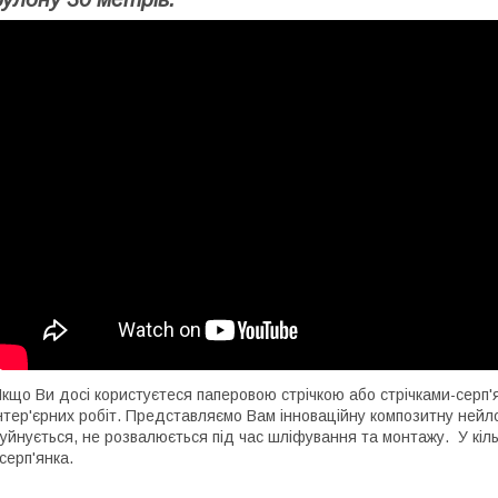
кщо Ви досі користуєтеся паперовою стрічкою або стрічками-серп'я
нтер'єрних робіт. Представляємо Вам інноваційну композитну нейлонов
уйнується, не розвалюється під час шліфування та монтажу. У кільк
 серп'янка.