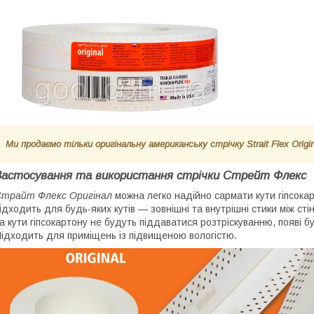
Ми продаємо тільки оригінальну американську стрічку Strait Flex
Origi
Застосування та використання стрічки Стрейт Флекс
трайт Флекс Оригінал
можна легко надійно сармати кути гіпсокар
ідходить для будь-яких кутів — зовнішні та внутрішні стики між сті
а кути гіпсокартону не будуть піддаватися розтріскуванню, появі 
ідходить для приміщень із підвищеною вологістю.