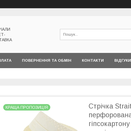
РІАЛИ
ЕТ-
ТАВКА
ПЛАТА
ПОВЕРНЕННЯ ТА ОБМІН
КОНТАКТИ
ВІДГУКИ
Стрічка Strai
КРАЩА ПРОПОЗИЦІЯ
перфорована 
гіпсокартон