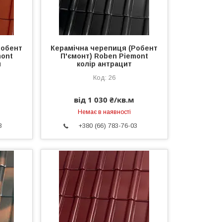
Робент
Керамічна черепиця (Робент
mont
П'ємонт) Roben Piemont
й
колір антрацит
26
від 1 030 ₴/кв.м
Немає в наявності
3
+380 (66) 783-76-03