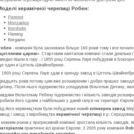
Моделі керамічної черепиці Робен:
Piemont
Monzaplus
Bornholm
Fleming
Bergamo
Робен
- компанія була заснована більше 160 років тому і все поча
цегляним царем
». Стартовим капіталом компанії стали декілька го
видко пішли в гору . І 1855 році Серпень Лаув побудував в Бокхор
е один в Цетель-Швайнебрюке.
 1900 році Серпень Лаув здав в оренду завод в Цетель-Швайнебр
вадцять років потому цим вже розширеним і добре працює заводом 
Дитину
.
Після нього підприємство успадкував Вільгельм Дитину, яко
авдяки Вельгельму Ребену підприємство і кількість заводів розширил
робили його одним з найбільших у даній галузі на території Європи
ід його керівництвом були побудовані новий
клінкерна завод
Мерр
авод і завод з виробництва
керамічної черепиці
в р. Середовище
 кожним роком у прогресивній компанії зростала кількість заводів, 
матеріалом
практично всі країни Європи. З 2005 року компанія
Rob
європейських виробників кераміки
.