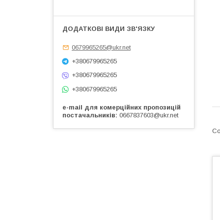
0679965265@ukr.net
+380679965265
+380679965265
+380679965265
e-mail для комерційних пропозицій
постачальників
0667837603@ukr.net