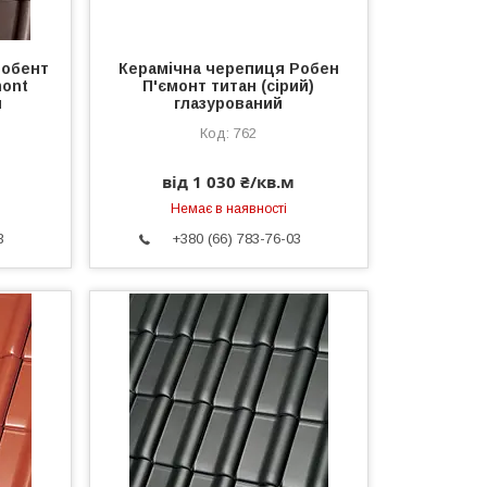
Робент
Керамічна черепиця Робен
mont
П'ємонт титан (сірий)
й
глазурований
762
від 1 030 ₴/кв.м
Немає в наявності
3
+380 (66) 783-76-03