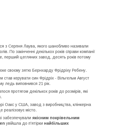
лося з Серпня Лаува, якого шанобливо називали
лів. По закінченні декількох років справи компанії
не, перший цегляних завод, десять років потому
юке своєму зятю Бернхарду Фрідріху Ребену.
став керувати син Фрідріх - Вільгельм Август
му ледь виповнився 21 рік.
ося протягом декількох років до розмірів, які
.
і Оакс у США, завод з виробництва, клінкерна
 реалізовує місто.
які забезпечували
якісним покрівельним
en
увійшла до п'ятірки
найбільших