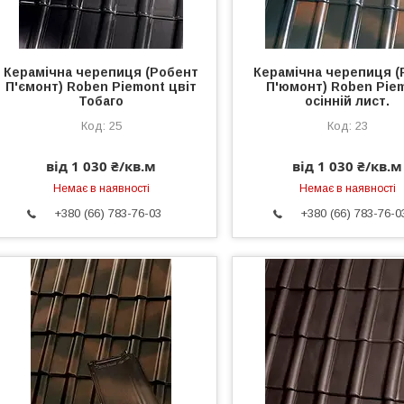
Керамічна черепиця (Робент
Керамічна черепиця (
П'ємонт) Roben Piemont цвіт
П'юмонт) Roben Pie
Тобаго
осінній лист.
25
23
від 1 030 ₴/кв.м
від 1 030 ₴/кв.м
Немає в наявності
Немає в наявності
+380 (66) 783-76-03
+380 (66) 783-76-0