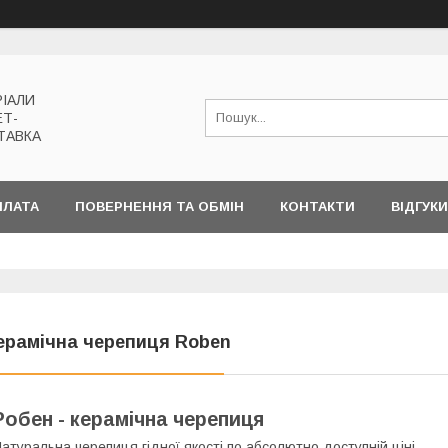
РІАЛИ
ЕТ-
ТАВКА
ПЛАТА
ПОВЕРНЕННЯ ТА ОБМІН
КОНТАКТИ
ВІДГУКИ
ерамічна черепиця Roben
Робен - керамічна черепиця
атуральна черепиця гідної якості по абсолютно доступній ціні.