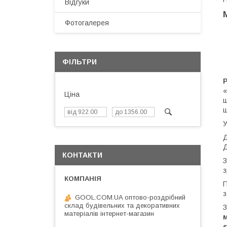
Відгуки
Фотогалерея
ФІЛЬТРИ
«
Ціна
ш
щ
У
Д
КОНТАКТИ
З
з
П
з
GOOL.COM.UA оптово-роздрібний
склад будівельних та декоративних
З
матеріалів інтернет-магазин