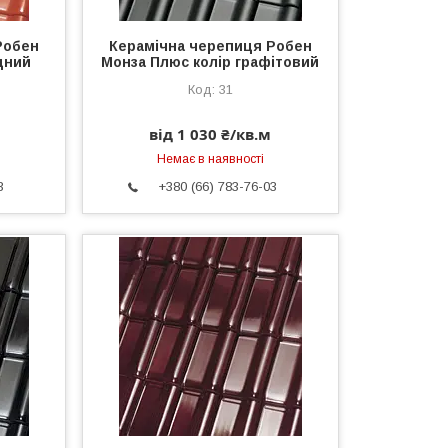
Робен
Керамічна черепиця Робен
дний
Монза Плюс колір графітовий
31
від 1 030 ₴/кв.м
Немає в наявності
3
+380 (66) 783-76-03