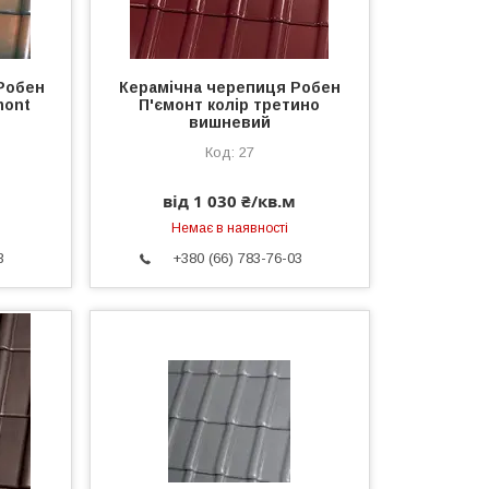
Робен
Керамічна черепиця Робен
mont
П'ємонт колір третино
вишневий
27
від 1 030 ₴/кв.м
Немає в наявності
3
+380 (66) 783-76-03