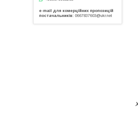
e-mail для комерційних пропозицій
постачальників
0667837603@ukr.net