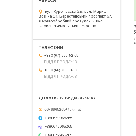
вул. Куренівська 2Б, вул. Марка
Вовчка 14, Берестейський проспект 67,
Деревообробний провулок 5, вул.
Бориспільська 7, Київ, Україна
б
у
S
+380 (67) 996-52-65
ВІДДІЛ ПРОДАЖІВ
+380 (66) 783-76-03
ВІДДІЛ ПРОДАЖІВ
0679965265@ukr.net
+380679965265
+380679965265
+380679965265