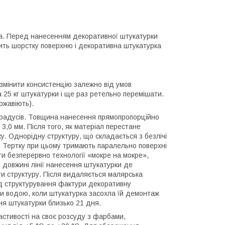
цна. Перед нанесенням декоративної штукатурки
рить шорстку поверхню і декоративна штукатурка
 змінити консистенцію залежно від умов
а 25 кг штукатурки і ще раз ретельно перемішати.
ржавіють).
градусів. Товщина нанесення прямопропорційно
3,0 мм. Після того, як матеріал перестане
у. Однорідну структуру, що складається з безлічі
 Тертку при цьому тримають паралельно поверхні
ти безперервно технології «мокре на мокре»,
о довжині лінії нанесення штукатурки де
ти структуру. Після видаляється малярська
іод структурування фактури декоративну
и водою, коли штукатурка засохла їй демонтаж
ня штукатурки близько 21 дня.
астивості на своє розсуду з фарбами,