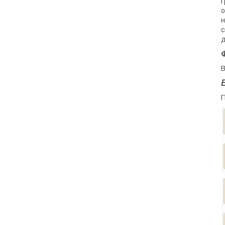
ґ
о
н
с
д
В
П