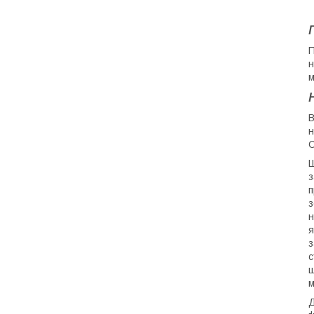
П
н
м
В
н
С
Ш
з
п
з
н
я
з
с
ш
м
Д