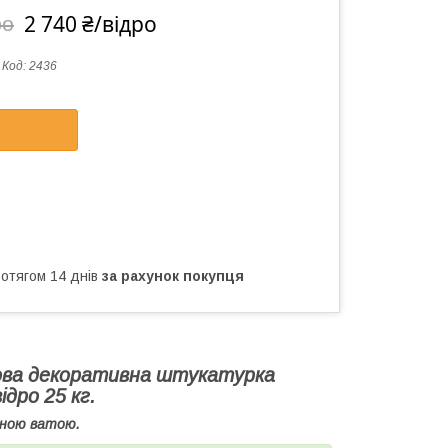
2 740 ₴/відро
ро
Код:
2436
ротягом 14 днів
за рахунок покупця
онова декоративна штукатурка
дро 25 кг.
ьною ватою.