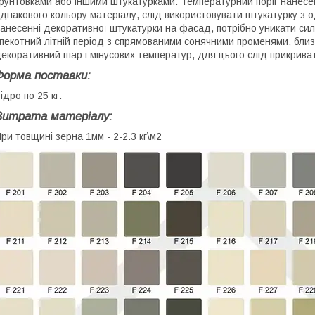
рунтовками або іншими штукатурками. Температурний поріг нанесе
днакового кольору матеріалу, слід використовувати штукатурку з одн
анесенні декоративної штукатурки на фасад, потрібно уникати сил
пекотний літній період з спрямованими сонячними променями, близ
екоративний шар і мінусових температур, для цього слід прикрив
Форма поставки:
ідро по 25 кг.
Витрата матеріалу:
ри товщині зерна 1мм - 2-2.3 кг\м2