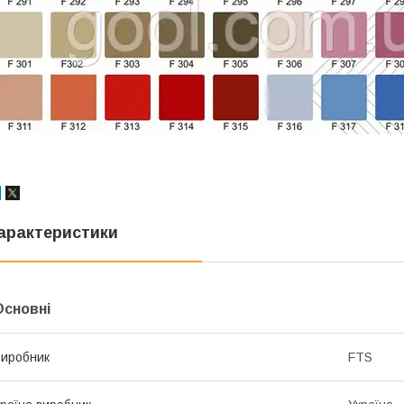
арактеристики
Основні
иробник
FTS