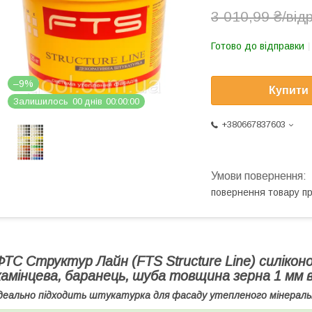
3 010,99 ₴/від
Готово до відправки
–9%
Купити
Залишилось
0
0
днів
0
0
0
0
0
0
+380667837603
повернення товару п
ФТС Структур Лайн (FTS Structure Line) силік
камінцева, баранець, шуба товщина зерна 1 мм ві
деально підходить штукатурка для фасаду утепленого мінерал