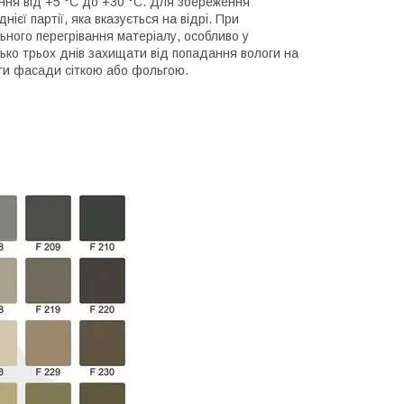
ння від +5 °С до +30 °С. Для збереження
ієї партії, яка вказується на відрі. При
ьного перегрівання матеріалу, особливо у
ько трьох днів захищати від попадання вологи на
ати фасади сіткою або фольгою.